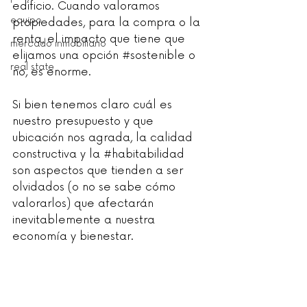
edificio. Cuando valoramos 
equipo
propiedades, para la compra o la 
renta, el impacto que tiene que 
mercado inmobiliario
elijamos una opción 
#sostenible
 o 
real state
no, es enorme.
Si bien tenemos claro cuál es 
nuestro presupuesto y que 
ubicación nos agrada, la calidad 
constructiva y la 
#habitabilidad
son aspectos que tienden a ser 
olvidados (o no se sabe cómo 
valorarlos) que afectarán 
inevitablemente a nuestra 
economía y bienestar.