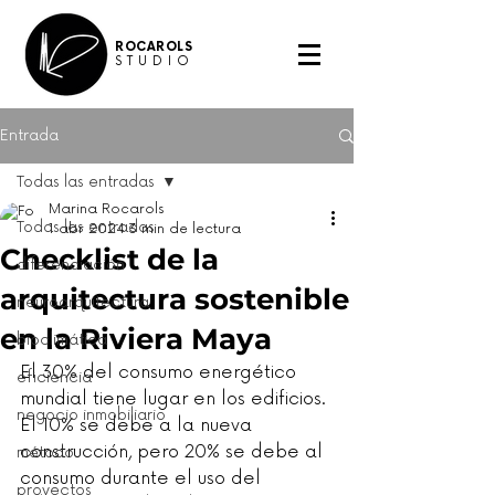
ROCAROLS
STUDIO
Entrada
Todas las entradas
Marina Rocarols
Todas las entradas
1 abr 2024
3 min de lectura
Checklist de la
diferenciación
arquitectura sostenible
neuroarquitectura
en la Riviera Maya
bioclimática
El 30% del consumo energético 
eficiencia
mundial tiene lugar en los edificios. 
negocio inmobiliario
El 10% se debe a la nueva 
construcción, pero 20% se debe al 
método
consumo durante el uso del 
proyectos