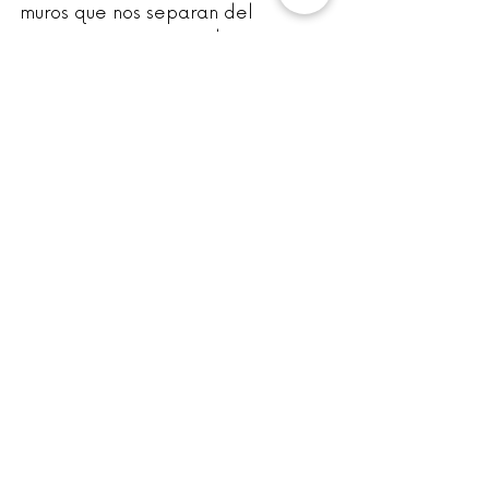
muros que nos separan del 
exterior y nos aportan la 
habitabilidad necesaria. La 
#arquitecturasostenible
 es la que 
logra este equilibrio con poca 
energía. El consumo energético 
excesivo en los edificios nos 
esclaviza económicamente, 
perjudica el planeta donde vivimos 
y por extensión, también deteriora 
nuestra salud.
Entradas recientes
Ver todo