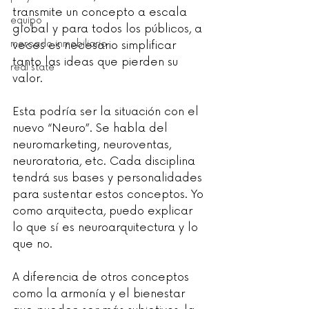
transmite un concepto a escala 
equipo
global y para todos los públicos, a 
mercado inmobiliario
veces es necesario simplificar 
tanto las ideas que pierden su 
real state
valor.
Esta podría ser la situación con el 
nuevo “Neuro”. Se habla del 
neuromarketing, neuroventas, 
neuroratoria, etc. Cada disciplina 
tendrá sus bases y personalidades 
para sustentar estos conceptos. Yo 
como arquitecta, puedo explicar 
lo que sí es neuroarquitectura y lo 
que no.
A diferencia de otros conceptos 
como la armonía y el bienestar 