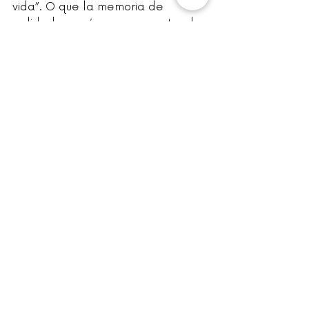
vida”. O que la memoria de 
calidades y cómo se presenta el 
proyecto determina la percepción 
de originalidad y 
#lujo
.
Si bien la neuroarquitectura 
experimental (la de laboratorio) 
depende del financiamiento, la 
neuroarquitectura basada en la 
literatura científica fruto de estos 
experimentos está al alcance de 