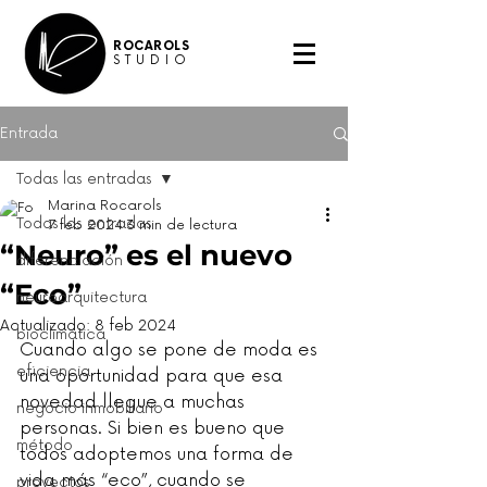
ROCAROLS
STUDIO
Entrada
Todas las entradas
Marina Rocarols
Todas las entradas
7 feb 2024
3 min de lectura
“Neuro” es el nuevo
diferenciación
“Eco”
neuroarquitectura
Actualizado:
8 feb 2024
bioclimática
Cuando algo se pone de moda es 
eficiencia
una oportunidad para que esa 
novedad llegue a muchas 
negocio inmobiliario
personas. Si bien es bueno que 
método
todos adoptemos una forma de 
vida más “eco”, cuando se 
proyectos