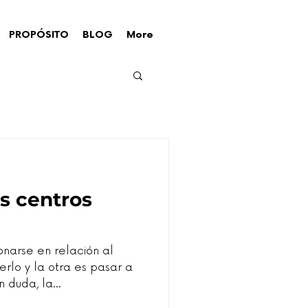
PROPÓSITO
BLOG
More
os centros
onarse en relación al
erlo y la otra es pasar a
 duda, la...